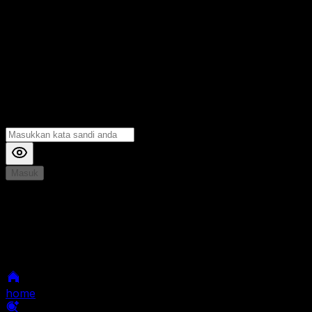
Masuk
*
Jika Anda mengalami Kesulitan saat login, Silahkan
hubungi kami di Live Chat untuk Membantu anda
selanjutnya
home