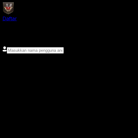
Daftar
login
Nama pengguna
Kata sandi