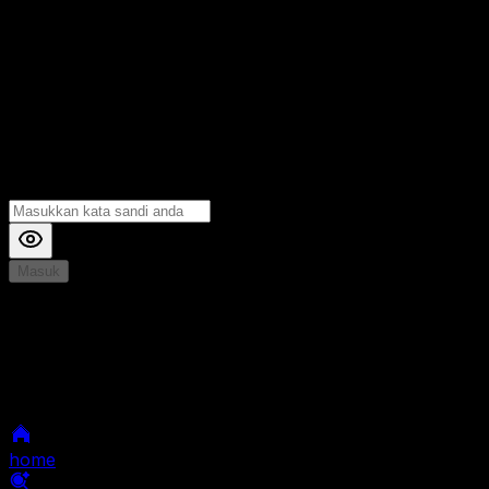
Masuk
*
Jika Anda mengalami Kesulitan saat login, Silahkan
hubungi kami di Live Chat untuk Membantu anda
selanjutnya
home