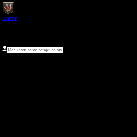
Daftar
login
Nama pengguna
Kata sandi