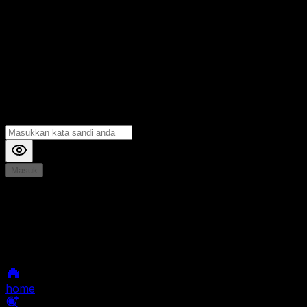
Masuk
*
Jika Anda mengalami Kesulitan saat login, Silahkan
hubungi kami di Live Chat untuk Membantu anda
selanjutnya
home