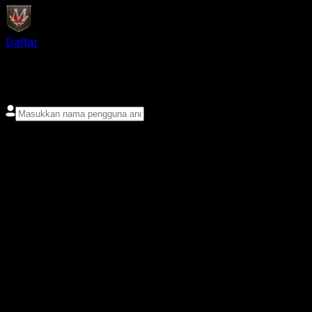
Daftar
login
Nama pengguna
Kata sandi