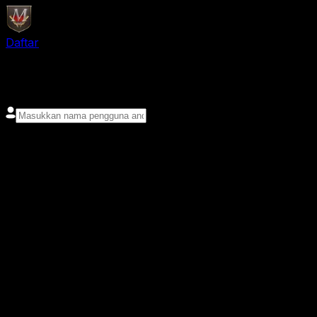
Daftar
login
Nama pengguna
Kata sandi