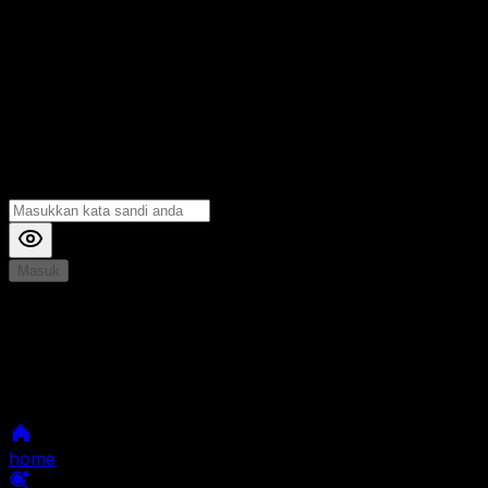
Masuk
*
Jika Anda mengalami Kesulitan saat login, Silahkan
hubungi kami di Live Chat untuk Membantu anda
selanjutnya
home