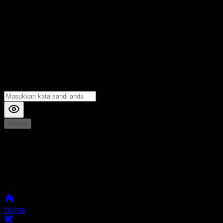
Masuk
*
Jika Anda mengalami Kesulitan saat login, Silahkan
hubungi kami di Live Chat untuk Membantu anda
selanjutnya
home