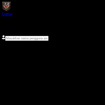
Daftar
login
Nama pengguna
Kata sandi