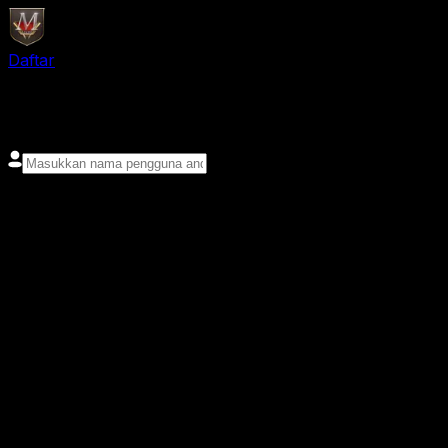
Daftar
login
Nama pengguna
Kata sandi