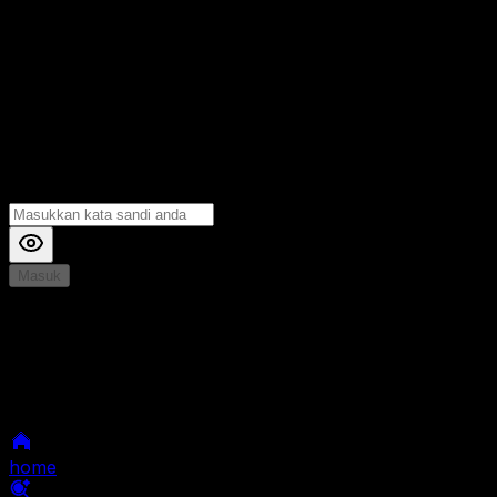
Masuk
*
Jika Anda mengalami Kesulitan saat login, Silahkan
hubungi kami di Live Chat untuk Membantu anda
selanjutnya
home