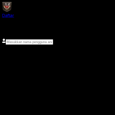
Daftar
login
Nama pengguna
Kata sandi