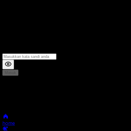
Masuk
*
Jika Anda mengalami Kesulitan saat login, Silahkan
hubungi kami di Live Chat untuk Membantu anda
selanjutnya
home