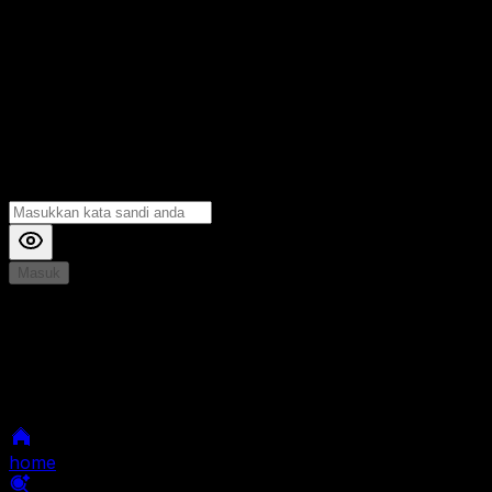
Masuk
*
Jika Anda mengalami Kesulitan saat login, Silahkan
hubungi kami di Live Chat untuk Membantu anda
selanjutnya
home