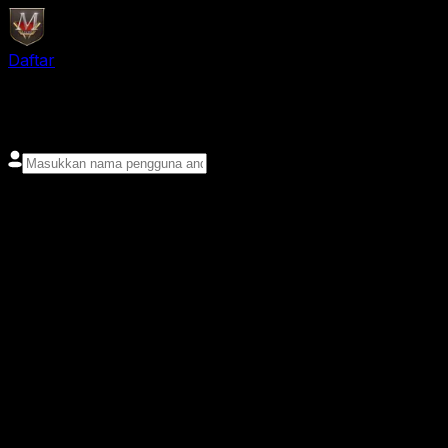
Daftar
login
Nama pengguna
Kata sandi