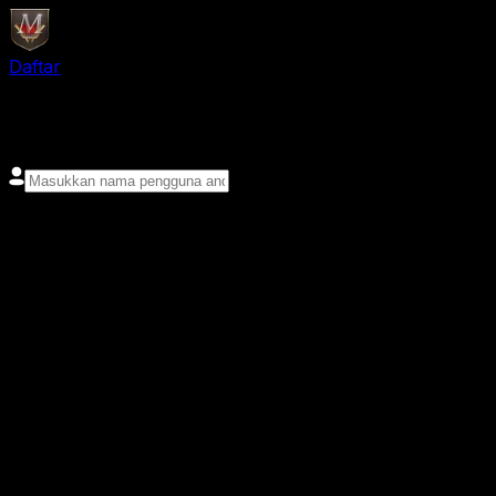
Daftar
login
Nama pengguna
Kata sandi