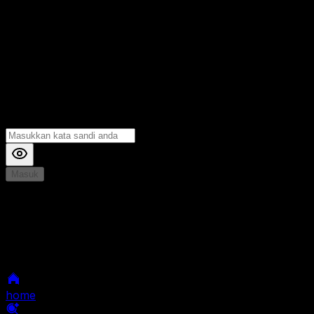
Masuk
*
Jika Anda mengalami Kesulitan saat login, Silahkan
hubungi kami di Live Chat untuk Membantu anda
selanjutnya
home