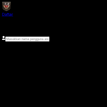
Daftar
login
Nama pengguna
Kata sandi