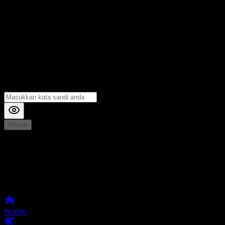
Masuk
*
Jika Anda mengalami Kesulitan saat login, Silahkan
hubungi kami di Live Chat untuk Membantu anda
selanjutnya
home