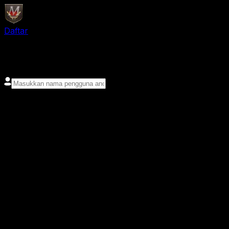
Daftar
login
Nama pengguna
Kata sandi