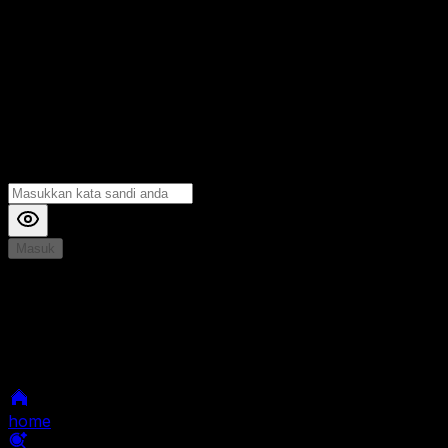
Masuk
*
Jika Anda mengalami Kesulitan saat login, Silahkan
hubungi kami di Live Chat untuk Membantu anda
selanjutnya
home