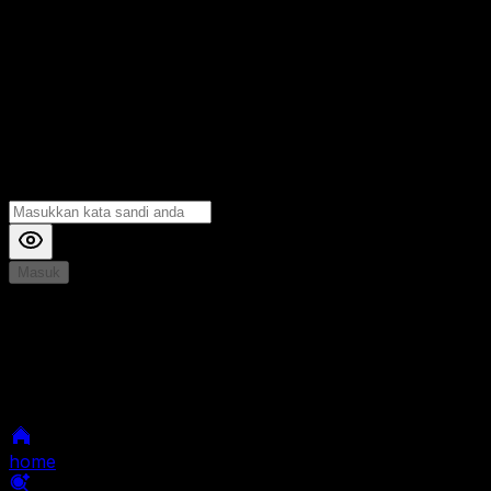
Masuk
*
Jika Anda mengalami Kesulitan saat login, Silahkan
hubungi kami di Live Chat untuk Membantu anda
selanjutnya
home