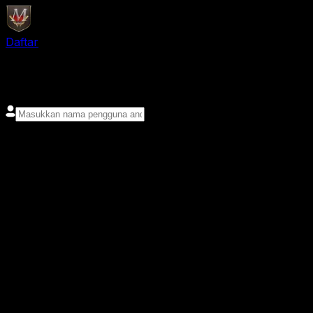
Daftar
login
Nama pengguna
Kata sandi