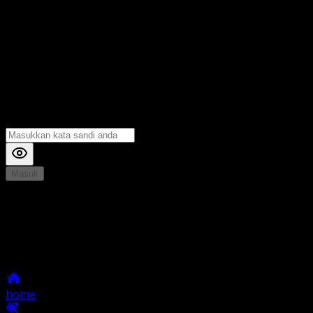
Masuk
*
Jika Anda mengalami Kesulitan saat login, Silahkan
hubungi kami di Live Chat untuk Membantu anda
selanjutnya
home