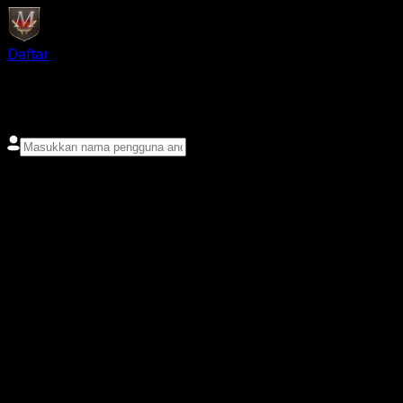
Daftar
login
Nama pengguna
Kata sandi