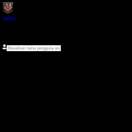
Daftar
login
Nama pengguna
Kata sandi