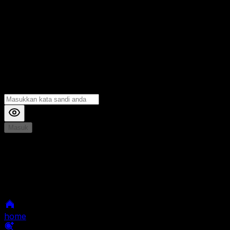
Masuk
*
Jika Anda mengalami Kesulitan saat login, Silahkan
hubungi kami di Live Chat untuk Membantu anda
selanjutnya
home