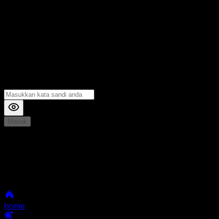
Masuk
*
Jika Anda mengalami Kesulitan saat login, Silahkan
hubungi kami di Live Chat untuk Membantu anda
selanjutnya
home