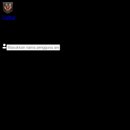
Daftar
login
Nama pengguna
Kata sandi