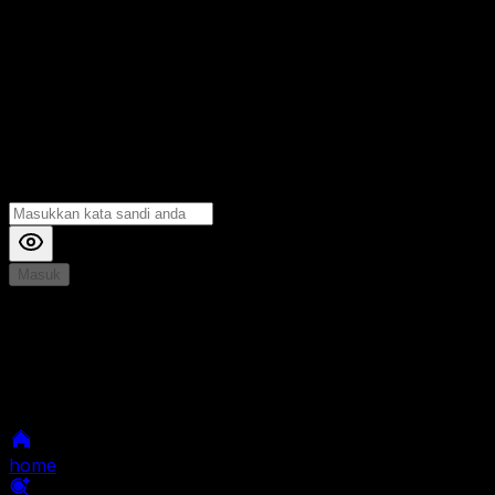
Masuk
*
Jika Anda mengalami Kesulitan saat login, Silahkan
hubungi kami di Live Chat untuk Membantu anda
selanjutnya
home