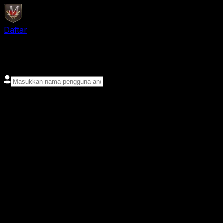
Daftar
login
Nama pengguna
Kata sandi