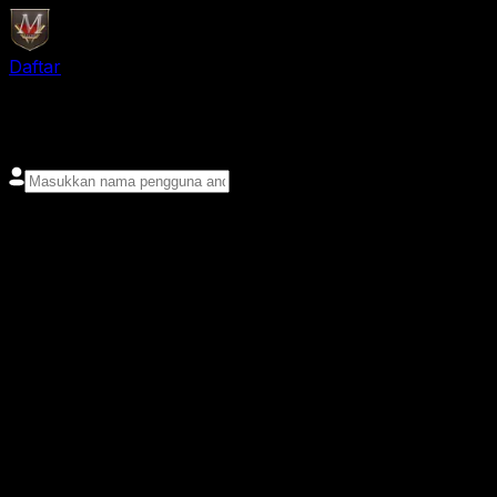
Daftar
login
Nama pengguna
Kata sandi