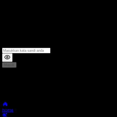
Masuk
*
Jika Anda mengalami Kesulitan saat login, Silahkan
hubungi kami di Live Chat untuk Membantu anda
selanjutnya
home