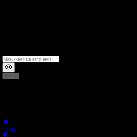
Masuk
*
Jika Anda mengalami Kesulitan saat login, Silahkan
hubungi kami di Live Chat untuk Membantu anda
selanjutnya
home