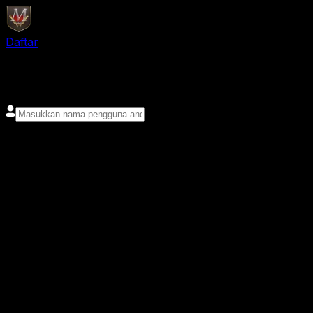
Daftar
login
Nama pengguna
Kata sandi