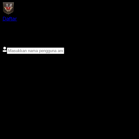
Daftar
login
Nama pengguna
Kata sandi