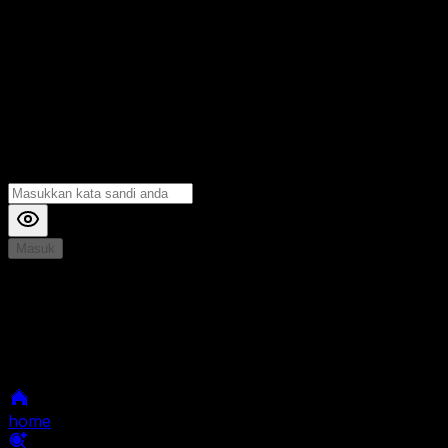
Masuk
*
Jika Anda mengalami Kesulitan saat login, Silahkan
hubungi kami di Live Chat untuk Membantu anda
selanjutnya
home