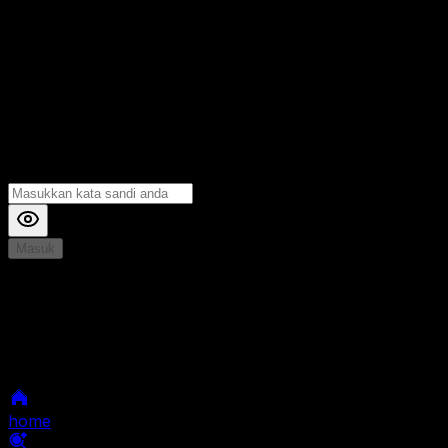
Masuk
*
Jika Anda mengalami Kesulitan saat login, Silahkan
hubungi kami di Live Chat untuk Membantu anda
selanjutnya
home