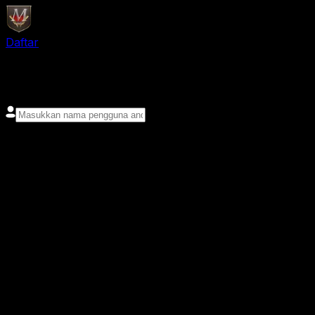
Daftar
login
Nama pengguna
Kata sandi