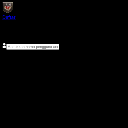
Daftar
login
Nama pengguna
Kata sandi