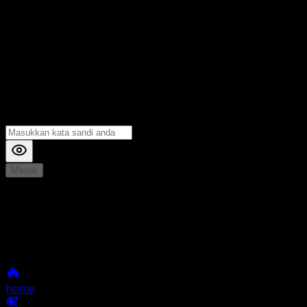
Masuk
*
Jika Anda mengalami Kesulitan saat login, Silahkan
hubungi kami di Live Chat untuk Membantu anda
selanjutnya
home