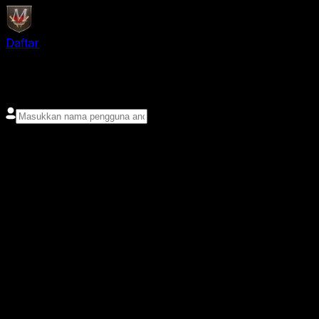
Daftar
login
Nama pengguna
Kata sandi