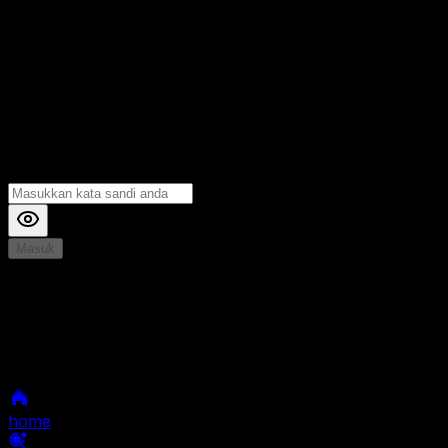
Masuk
*
Jika Anda mengalami Kesulitan saat login, Silahkan
hubungi kami di Live Chat untuk Membantu anda
selanjutnya
home