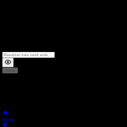
Masuk
*
Jika Anda mengalami Kesulitan saat login, Silahkan
hubungi kami di Live Chat untuk Membantu anda
selanjutnya
home