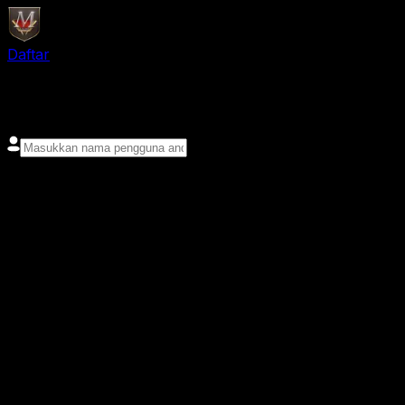
Daftar
login
Nama pengguna
Kata sandi