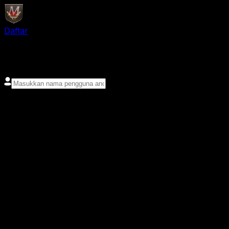
Daftar
login
Nama pengguna
Kata sandi