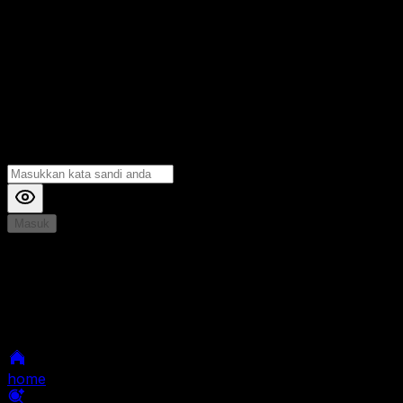
Masuk
*
Jika Anda mengalami Kesulitan saat login, Silahkan
hubungi kami di Live Chat untuk Membantu anda
selanjutnya
home