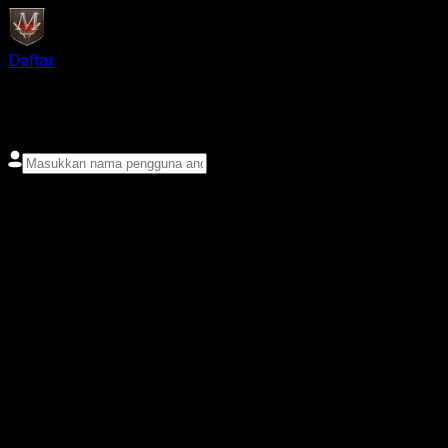
Daftar
login
Nama pengguna
Kata sandi