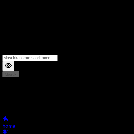
Masuk
*
Jika Anda mengalami Kesulitan saat login, Silahkan
hubungi kami di Live Chat untuk Membantu anda
selanjutnya
home