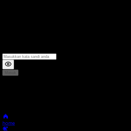
Masuk
*
Jika Anda mengalami Kesulitan saat login, Silahkan
hubungi kami di Live Chat untuk Membantu anda
selanjutnya
home