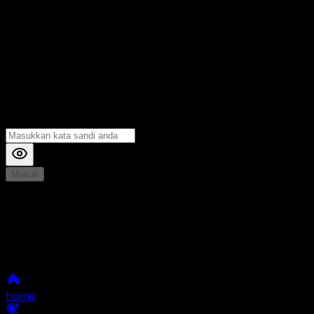
Masuk
*
Jika Anda mengalami Kesulitan saat login, Silahkan
hubungi kami di Live Chat untuk Membantu anda
selanjutnya
home