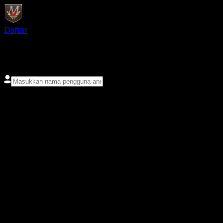
Daftar
login
Nama pengguna
Kata sandi