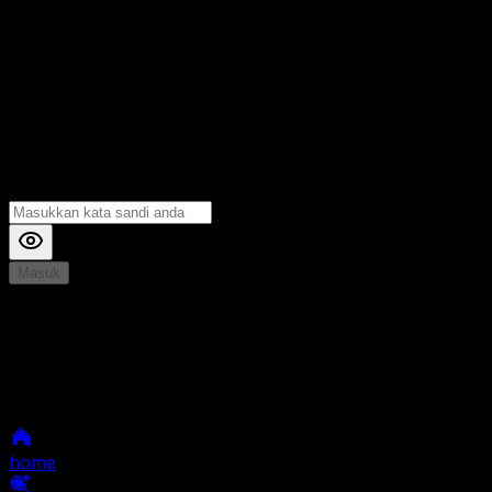
Masuk
*
Jika Anda mengalami Kesulitan saat login, Silahkan
hubungi kami di Live Chat untuk Membantu anda
selanjutnya
home