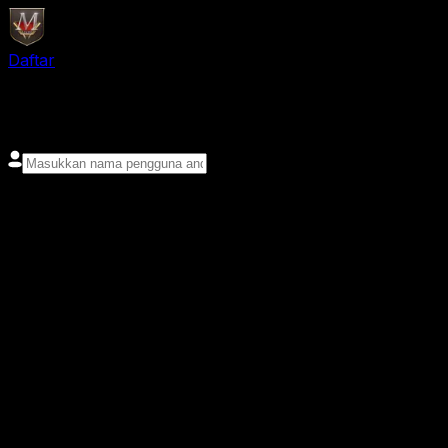
Daftar
login
Nama pengguna
Kata sandi