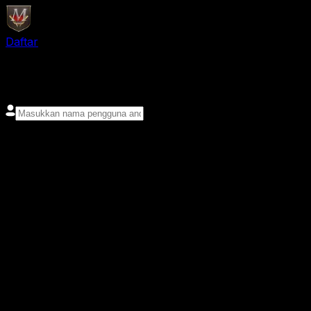
Daftar
login
Nama pengguna
Kata sandi