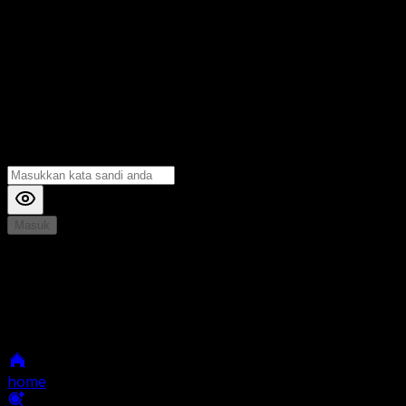
Masuk
*
Jika Anda mengalami Kesulitan saat login, Silahkan
hubungi kami di Live Chat untuk Membantu anda
selanjutnya
home