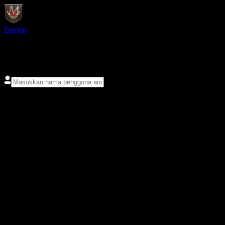
Daftar
login
Nama pengguna
Kata sandi