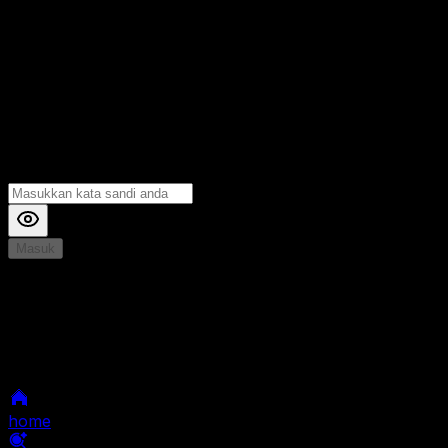
Masuk
*
Jika Anda mengalami Kesulitan saat login, Silahkan
hubungi kami di Live Chat untuk Membantu anda
selanjutnya
home