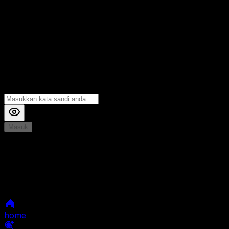
Masuk
*
Jika Anda mengalami Kesulitan saat login, Silahkan
hubungi kami di Live Chat untuk Membantu anda
selanjutnya
home