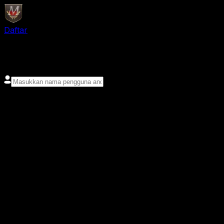
Daftar
login
Nama pengguna
Kata sandi