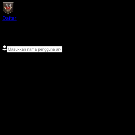
Daftar
login
Nama pengguna
Kata sandi