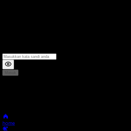
Masuk
*
Jika Anda mengalami Kesulitan saat login, Silahkan
hubungi kami di Live Chat untuk Membantu anda
selanjutnya
home