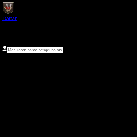
Daftar
login
Nama pengguna
Kata sandi