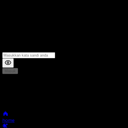
Masuk
*
Jika Anda mengalami Kesulitan saat login, Silahkan
hubungi kami di Live Chat untuk Membantu anda
selanjutnya
home