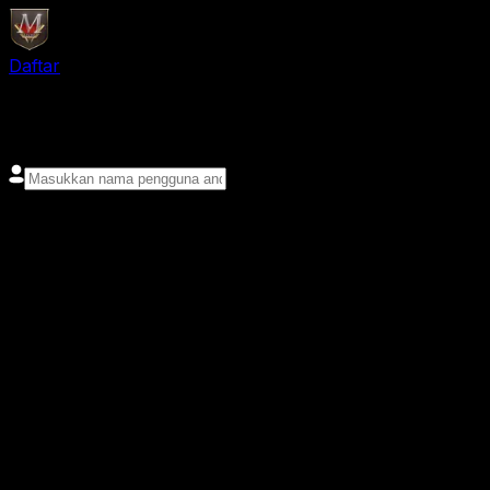
Daftar
login
Nama pengguna
Kata sandi