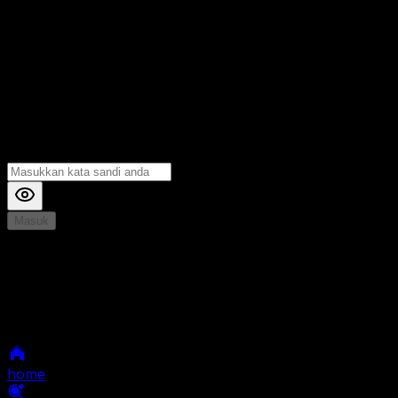
Masuk
*
Jika Anda mengalami Kesulitan saat login, Silahkan
hubungi kami di Live Chat untuk Membantu anda
selanjutnya
home