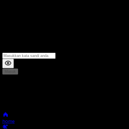
Masuk
*
Jika Anda mengalami Kesulitan saat login, Silahkan
hubungi kami di Live Chat untuk Membantu anda
selanjutnya
home