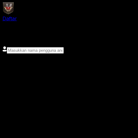
Daftar
login
Nama pengguna
Kata sandi