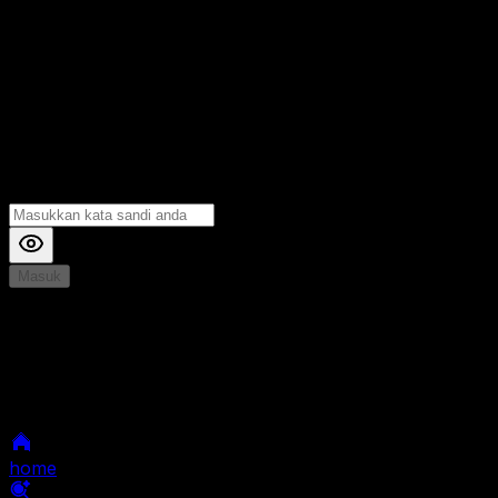
Masuk
*
Jika Anda mengalami Kesulitan saat login, Silahkan
hubungi kami di Live Chat untuk Membantu anda
selanjutnya
home