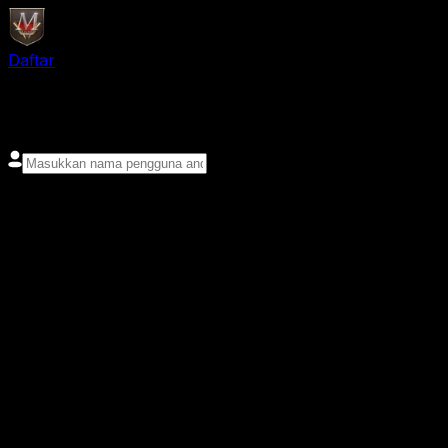
Daftar
login
Nama pengguna
Kata sandi