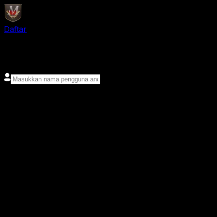
Daftar
login
Nama pengguna
Kata sandi