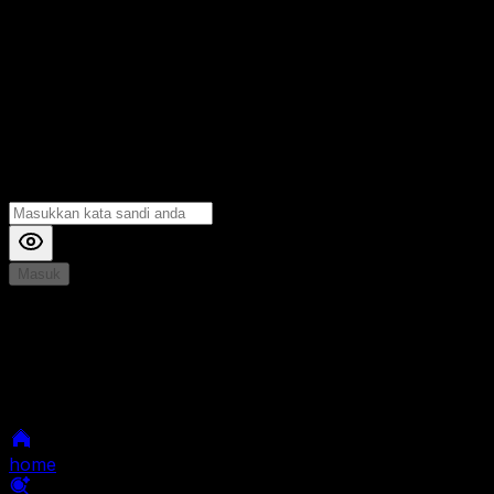
Masuk
*
Jika Anda mengalami Kesulitan saat login, Silahkan
hubungi kami di Live Chat untuk Membantu anda
selanjutnya
home