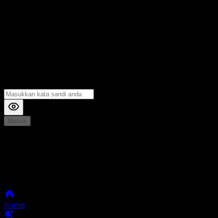
Masuk
*
Jika Anda mengalami Kesulitan saat login, Silahkan
hubungi kami di Live Chat untuk Membantu anda
selanjutnya
home