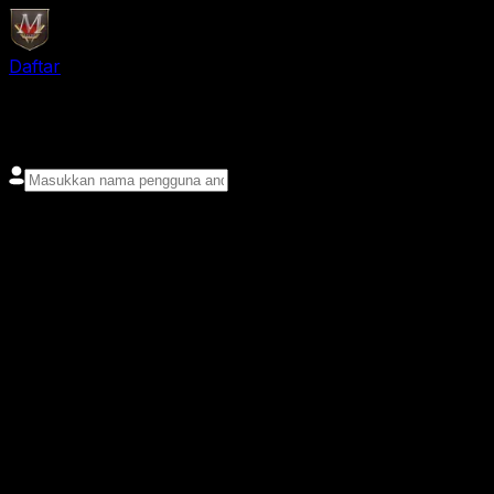
Daftar
login
Nama pengguna
Kata sandi