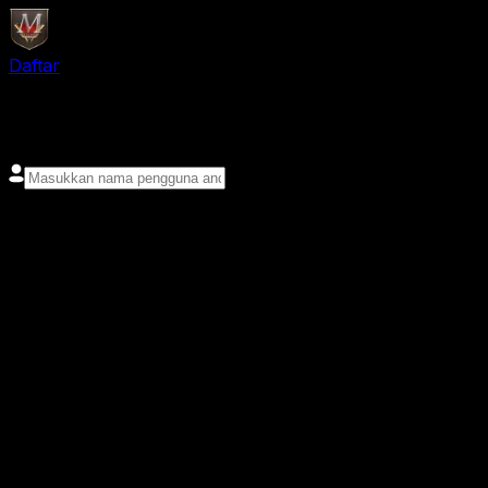
Daftar
login
Nama pengguna
Kata sandi