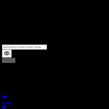
Masuk
*
Jika Anda mengalami Kesulitan saat login, Silahkan
hubungi kami di Live Chat untuk Membantu anda
selanjutnya
home