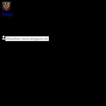
Daftar
login
Nama pengguna
Kata sandi