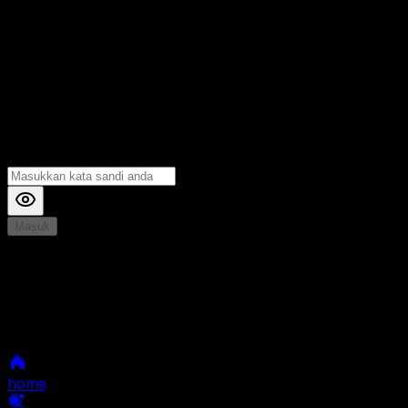
Masuk
*
Jika Anda mengalami Kesulitan saat login, Silahkan
hubungi kami di Live Chat untuk Membantu anda
selanjutnya
home