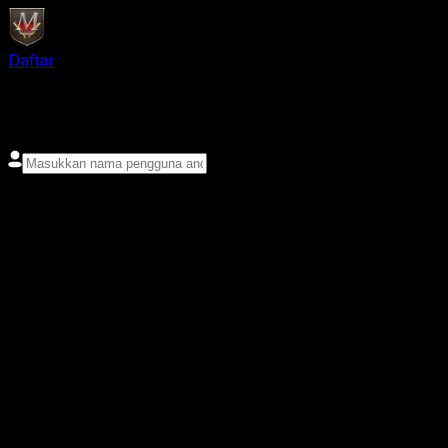
Daftar
login
Nama pengguna
Kata sandi