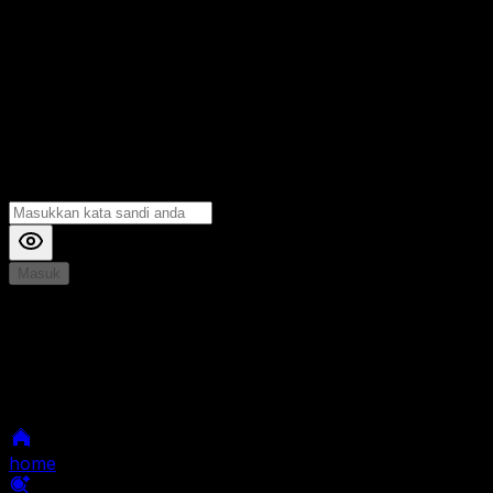
Masuk
*
Jika Anda mengalami Kesulitan saat login, Silahkan
hubungi kami di Live Chat untuk Membantu anda
selanjutnya
home