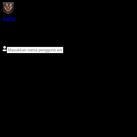
Daftar
login
Nama pengguna
Kata sandi