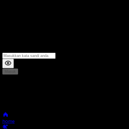
Masuk
*
Jika Anda mengalami Kesulitan saat login, Silahkan
hubungi kami di Live Chat untuk Membantu anda
selanjutnya
home